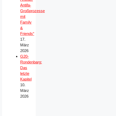
Antifa-
Großprozesse
mit
Family
&
Friends“
17.
März
2026
G20-
Rondenbarg:
Das
letzte
Kapitel
10.
März
2026