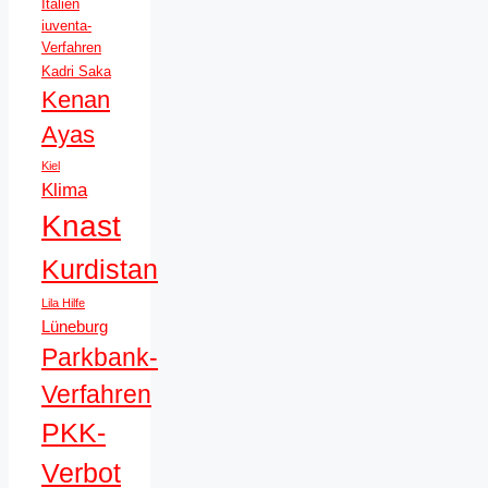
Italien
iuventa-
Verfahren
Kadri Saka
Kenan
Ayas
Kiel
Klima
Knast
Kurdistan
Lila Hilfe
Lüneburg
Parkbank-
Verfahren
PKK-
Verbot